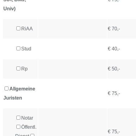
Univ)
RiAA
€ 70,-
Stud
€ 40,-
Rp
€ 50,-
Allgemeine
€ 75,-
Juristen
Notar
Öffentl.
€ 75,-