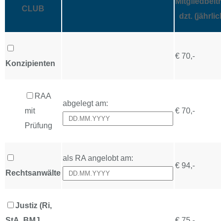
Mitgliedbeit
CLUB
dzt. (jährlic
€ 70,-
Konzipienten
RAA
abgelegt am:
mit
€ 70,-
Prüfung
als RA angelobt am:
€ 94,-
Rechtsanwälte
Justiz (Ri,
StA, BMJ,
€ 75,-