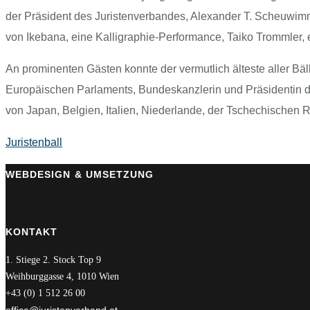
der Präsident des Juristenverbandes, Alexander T. Scheuwimm
von Ikebana, eine Kalligraphie-Performance, Taiko Trommler
An prominenten Gästen konnte der vermutlich älteste aller Bä
Europäischen Parlaments, Bundeskanzlerin und Präsidentin de
von Japan, Belgien, Italien, Niederlande, der Tschechischen 
Juristenball
WEBDESIGN & UMSETZUNG
KONTAKT
1. Stiege 2. Stock Top 9
Weihburggasse 4, 1010 Wien
+43 (0) 1 512 26 00
office@juristenverband.at